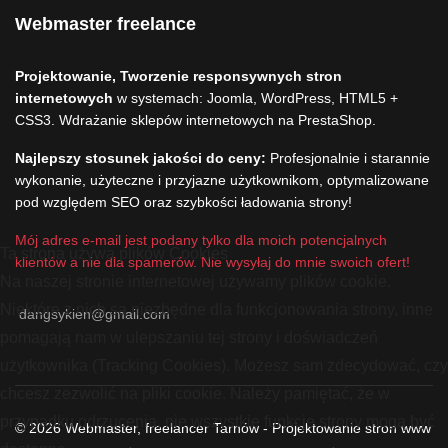
Webmaster freelance
Projektowanie, Tworzenie responsywnych stron
internetowych
w systemach: Joomla, WordPress, HTML5 +
CSS3. Wdrażanie sklepów internetowych na PrestaShop.
Najlepszy stosunek jakości do ceny:
Profesjonalnie i starannie
wykonanie, użyteczne i przyjazne użytkownikom, optymalizowane
pod względem SEO oraz szybkości ładowania strony!
Mój adres e-mail jest podany tylko dla moich potencjalnych
Ta strona używa plików Cookies
klientów a nie dla spamerów. Nie wysyłaj do mnie swoich ofert!
Na naszej stronie internetowej używamy plików cookie.
Niektóre z nich są niezbędne dla funkcjonowania strony, inne
dangsykien@gmail.com
pomagają nam w ulepszaniu tej strony i doświadczeń
użytkownika (Tracking Cookies). Możesz sam zdecydować, czy
chcesz zezwolić na pliki cookie. Należy pamiętać, że w
przypadku odrzucenia, nie wszystkie funkcje strony mogą być
© 2026 Webmaster, freelancer Tarnów - Projektowanie stron www