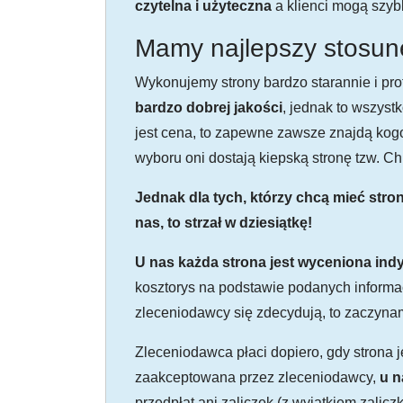
czytelna i użyteczna
a klienci mogą szyb
Mamy najlepszy stosune
Wykonujemy strony bardzo starannie i prof
bardzo dobrej jakości
, jednak to wszystk
jest cena, to zapewne zawsze znajdą kogoś,
wyboru oni dostają kiepską stronę tzw. Ch
Jednak dla tych, którzy chcą mieć stro
nas, to strzał w dziesiątkę!
U nas każda strona jest wyceniona indy
kosztorys na podstawie podanych informac
zleceniodawcy się zdecydują, to zaczynam
Zleceniodawca płaci dopiero, gdy strona j
zaakceptowana przez zleceniodawcy,
u n
przedpłat ani zaliczek (z wyjątkiem zalic