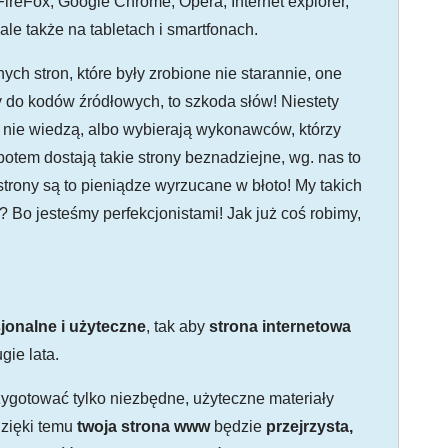
FireFox, Google Chrome, Opera, Internet explorer,
ale także na tabletach i smartfonach.
ch stron, które były zrobione nie starannie, one
y do kodów źródłowych, to szkoda słów! Niestety
bo nie wiedzą, albo wybierają wykonawców, którzy
 potem dostają takie strony beznadziejne, wg. nas to
trony są to pieniądze wyrzucane w błoto! My takich
? Bo jesteśmy perfekcjonistami! Jak już coś robimy,
jonalne i użyteczne
, tak aby
strona internetowa
gie lata.
ygotować tylko niezbędne, użyteczne materiały
dzięki temu
twoja strona www
będzie
przejrzysta,