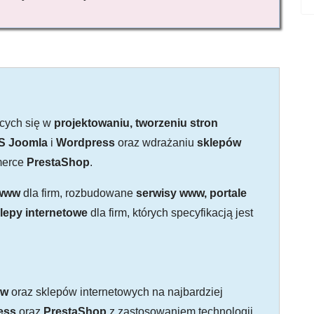
ących się w
projektowaniu, tworzeniu stron
S Joomla
i
Wordpress
oraz wdrażaniu
sklepów
merce
PrestaShop
.
 www
dla firm, rozbudowane
serwisy www, portale
lepy internetowe
dla firm, których specyfikacją jest
ww
oraz sklepów internetowych na najbardziej
ess
oraz
PrestaShop
z zastosowaniem technologii