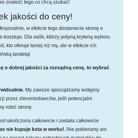
ko znaleźć tego co chcą szukać!
k jakości do ceny!
esjonalnie, w efekcie tego dostaniecie stronę o
o kosztuje. Dla osób, którzy jedyną kryterią wyboru
 kto oferuje taniej niż my, ale w efekcie ich
ińską tandetą!
nę o dobrej jakości za rozsądną cenę, to wybrać
widualnie.
My zawsze sporządzamy wstępny
ji przez zleceniodawców, jeśli potencjalni
y robić stronę.
est ukończona całkowicie i została całkowicie
as nie kupuje kota w worku!
. Nie pobieramy ani
zki na poczet zakupu potrzebnych materiałów do