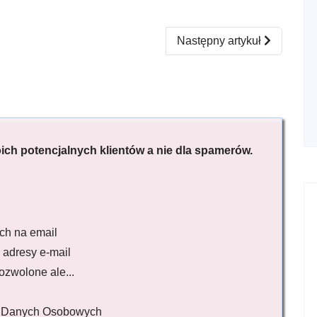
rów?
Następny artykuł: Co to jes
Następny artykuł
oich potencjalnych klientów a nie dla spamerów.
ch na email
 adresy e-mail
ozwolone ale...
y Danych Osobowych