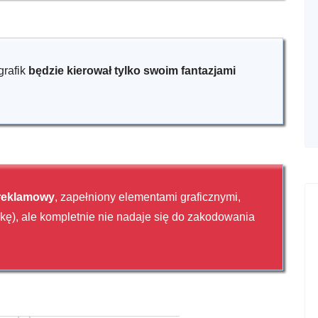
grafik
będzie kierował tylko swoim fantazjami
 reklamowy
, zapełniony elementami graficznymi,
fikę), ale kompletnie nie nadaje się do zakodowania