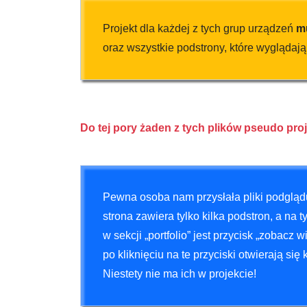
Projekt dla każdej z tych grup urządzeń
m
oraz wszystkie podstrony, które wyglądają
Do tej pory żaden z tych plików pseudo proje
Pewna osoba nam przysłała pliki podglądu p
strona zawiera tylko kilka podstron, a na 
w sekcji „portfolio” jest przycisk „zobacz
po kliknięciu na te przyciski otwierają si
Niestety nie ma ich w projekcie!