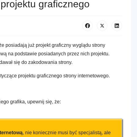
rojektu graficznego
 że posiadają już projekt graficzny wyglądu strony
etową na podstawie posiadanych przez nich projektu.
adawał się do zakodowania strony.
yczące projektu graficznego strony internetowego.
ego grafika, upewnij się, że:
nternetową
, nie koniecznie musi być specjalistą, ale