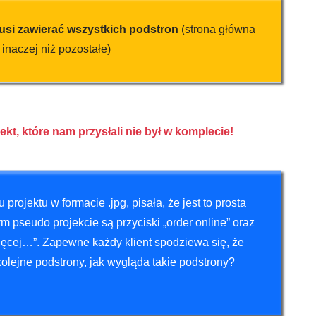
usi zawierać wszystkich podstron
(strona główna
 inaczej niż pozostałe)
kt, które nam przysłali nie był w komplecie!
rojektu w formacie .jpg, pisała, że jest to prosta
tym pseudo projekcie są przyciski „order online” oraz
 więcej…”. Zapewne każdy klient spodziewa się, że
ę kolejne podstrony, jak wygląda takie podstrony?