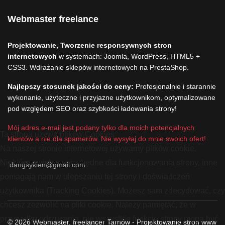
Webmaster freelance
Projektowanie, Tworzenie responsywnych stron
internetowych
w systemach: Joomla, WordPress, HTML5 +
CSS3. Wdrażanie sklepów internetowych na PrestaShop.
Najlepszy stosunek jakości do ceny:
Profesjonalnie i starannie
wykonanie, użyteczne i przyjazne użytkownikom, optymalizowane
pod względem SEO oraz szybkości ładowania strony!
Mój adres e-mail jest podany tylko dla moich potencjalnych
Ta strona używa plików Cookies
klientów a nie dla spamerów. Nie wysyłaj do mnie swoich ofert!
Na naszej stronie internetowej używamy plików cookie.
Niektóre z nich są niezbędne dla funkcjonowania strony, inne
dangsykien@gmail.com
pomagają nam w ulepszaniu tej strony i doświadczeń
użytkownika (Tracking Cookies). Możesz sam zdecydować, czy
chcesz zezwolić na pliki cookie. Należy pamiętać, że w
przypadku odrzucenia, nie wszystkie funkcje strony mogą być
© 2026 Webmaster, freelancer Tarnów - Projektowanie stron www