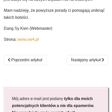
Mam nadzieję, że powyższe porady ci pomagają uniknąć
takich boleści.
Dang Sy Kien (Webmaster)
Strona:
www.sw4.pl
Poprzedni artykuł: Modyfikacja istniejącej strony internetow
Następny artykuł: Dlac
Poprzedni artykuł
Następny artykuł
Mój adres e-mail jest podany
tylko dla moich
potencjalnych klientów a nie dla spamerów.