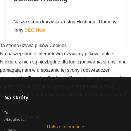
Nasza strona korzysta z usług Hostingu i Domeny
firmy
SEO Host
Ta strona używa plików Cookies
Na naszej stronie internetowej używamy plików cookie.
Niektóre z nich są niezbędne dla funkcjonowania strony, inne
pomagają nam w ulepszaniu tej strony i doświadczeń
użytkownika (Tracking Cookies). Możesz sam zdecydować, czy
chcesz zezwolić na pliki cookie. Należy pamiętać, że w
przypadku odrzucenia, nie wszystkie funkcje strony mogą być
Na skróty
dostępne.
">
Ok
Odmawiać
Aktualności
Dalsze informacje
Oferty