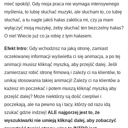
mieć spokój!. Gdy moja praca nie wymaga intensywnego
myślenia, to lubię słuchać muzyki, ale słucham to, co lubię
słuchać, a tu nagle jakiś hałas zakłóca mi, czy ja mam
wyłączyć moją muzykę, żeby słuchać ten bezczelny hałas?
O nie! Wiecie już co ja robię z tym hałasem.
Efekt Intro:
Gdy wchodzisz na jaką stronę, zamiast
oczekiwanej informacji wyświetla ci się animacja, a po tej
animacji musisz kliknąć myszką, aby przejść dalej. Jeśli
zamierzasz robić stronę firmową i zależy ci na klientów, to
unikaj stosowania takiej animacji! Zależy ci na klientów a
każesz im poczekać i potem muszą kliknąć myszką aby
przejść dalej? Może niektórzy są dość cierpliwi i
poczekają, ale na pewno są i tacy, którzy od razu idą
szukać gdzie indziej!
ALE najgorzej jest to, że
wyszukiwarki nie umieją kliknąć dalej, aby zobaczyć