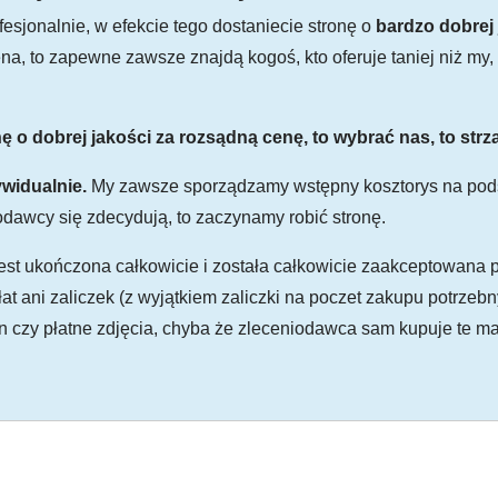
esjonalnie, w efekcie tego dostaniecie stronę o
bardzo dobrej 
ena, to zapewne zawsze znajdą kogoś, kto oferuje taniej niż my,
ę o dobrej jakości za rozsądną cenę, to wybrać nas, to strza
widualnie.
My zawsze sporządzamy wstępny kosztorys na pods
odawcy się zdecydują, to zaczynamy robić stronę.
jest ukończona całkowicie i została całkowicie zaakceptowana
łat ani zaliczek (z wyjątkiem zaliczki na poczet zakupu potrzeb
in czy płatne zdjęcia, chyba że zleceniodawca sam kupuje te m