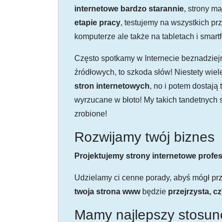
internetowe bardzo starannie
, strony m
etapie pracy
, testujemy na wszystkich pr
komputerze ale także na tabletach i smart
Często spotkamy w Internecie beznadziejny
źródłowych, to szkoda słów! Niestety wiel
stron internetowych
, no i potem dostają
wyrzucane w błoto! My takich tandetnych s
zrobione!
Rozwijamy twój biznes
Projektujemy strony internetowe profes
Udzielamy ci cenne porady, abyś mógł przy
twoja strona www
będzie
przejrzysta, c
Mamy najlepszy stosune