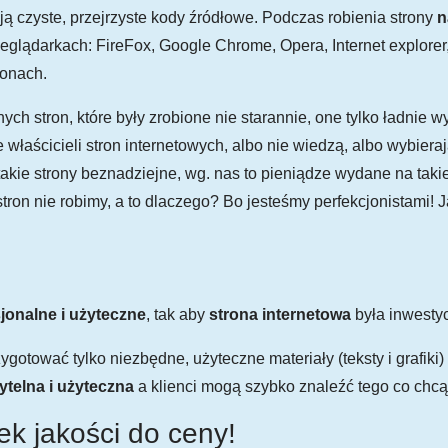
ają czyste, przejrzyste kody źródłowe. Podczas robienia strony
n
zeglądarkach: FireFox, Google Chrome, Opera, Internet explorer,
fonach.
ch stron, które były zrobione nie starannie, one tylko ładnie
e właścicieli stron internetowych, albo nie wiedzą, albo wybier
 takie strony beznadziejne, wg. nas to pieniądze wydane na taki
tron nie robimy, a to dlaczego? Bo jesteśmy perfekcjonistami! J
jonalne i użyteczne
, tak aby
strona internetowa
była inwestyc
gotować tylko niezbędne, użyteczne materiały (teksty i grafiki)
zytelna i użyteczna
a klienci mogą szybko znaleźć tego co chcą
k jakości do ceny!