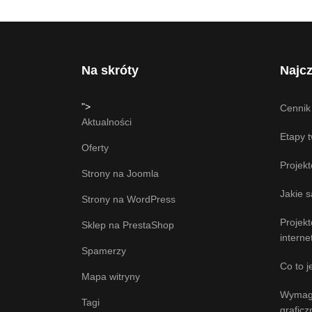
Na skróty
Najcz
">
Cennik
Aktualności
Etapy 
Oferty
Projek
Strony na Joomla
Jakie 
Strony na WordPress
Projek
Sklep na PrestaShop
intern
Spamerzy
Co to j
Mapa witryny
Wymaga
Tagi
grafic