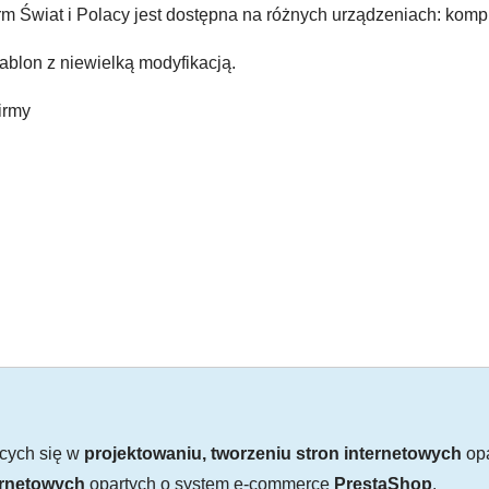
m Świat i Polacy jest dostępna na różnych urządzeniach: kompu
blon z niewielką modyfikacją.
firmy
ących się w
projektowaniu, tworzeniu stron internetowych
opa
ernetowych
opartych o system e-commerce
PrestaShop
.