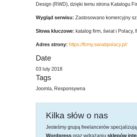
Design (RWD), dzięki temu strona Katalogu Fir
Wygląd serwisu:
Zastosowano komercyjny sza
Słowa kluczowe:
katalog firm, świat i Polacy, 
Adres strony:
https://firmy.swiatipolacy.pl/
Date
03 luty 2018
Tags
Joomla, Responsywna
Kilka słów o nas
Jesteśmy grupą freelancerów specjalizuj
Wordpress
oraz wdrażaniu
sklepów int