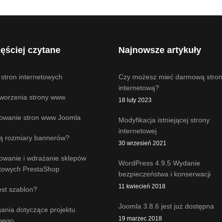
ęściej czytane
Najnowsze artykuły
 stron internetowych
Czy możesz mieć darmową stro
internetową?
tworzenia strony www
18 luty 2023
towanie stron www Joomla
Modyfikacja istniejącej strony
internetowej
są rozmiary bannerów?
30 wrzesień 2021
towanie i wdrażanie sklepów
WordPress 4.9.5 Wydanie
etowych PrestaShop
bezpieczeństwa i konserwacji
11 kwiecień 2018
est szablon?
Joomla 3.8.6 jest już dostępna
nia dotyczące projektu
19 marzec 2018
znego