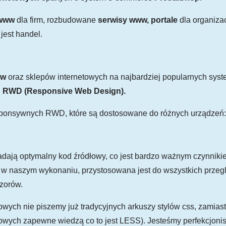
 www
dla firm, rozbudowane
serwisy www, portale
dla organizac
 jest handel.
ww
oraz sklepów internetowych na najbardziej popularnych sy
i
RWD (Responsive Web Design).
sponsywnych RWD, które są dostosowane do różnych urządzeń: 
adają optymalny kod źródłowy, co jest bardzo ważnym czynnik
, w naszym wykonaniu, przystosowana jest do wszystkich przegl
izorów.
towych nie piszemy już tradycyjnych arkuszy stylów css, zamias
towych zapewne wiedzą co to jest LESS). Jesteśmy perfekcjonis