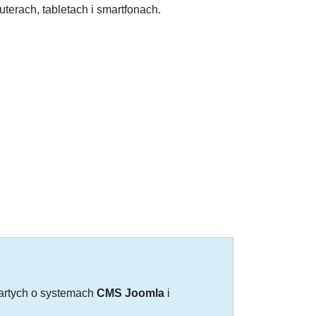
terach, tabletach i smartfonach.
rtych o systemach
CMS Joomla
i