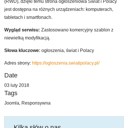
(RWD), dzięki temu strona ogłoszeniowa Świat i Polacy
jest dostępna na różnych urządzeniach: komputerach,
tabletach i smartfonach.
Wygląd serwisu:
Zastosowano komercyjny szablon z
niewielką modyfikacją.
Słowa kluczowe:
ogłoszenia, świat i Polacy
Adres strony:
https://ogloszenia.swiatipolacy.pl/
Date
03 luty 2018
Tags
Joomla, Responsywna
Kilka słów o nas