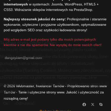
internetowych
w systemach: Joomla, WordPress, HTML5 +
CSS3. Wdrażanie sklepów internetowych na PrestaShop.
Najlepszy stosunek jakości do ceny:
Profesjonalnie i starannie
wykonanie, użyteczne i przyjazne użytkownikom, optymalizowane
pod względem SEO oraz szybkości ładowania strony!
Mój adres e-mail jest podany tylko dla moich potencjalnych
Ta strona używa plików Cookies
klientów a nie dla spamerów. Nie wysyłaj do mnie swoich ofert!
Na naszej stronie internetowej używamy plików cookie.
Niektóre z nich są niezbędne dla funkcjonowania strony, inne
dangsykien@gmail.com
pomagają nam w ulepszaniu tej strony i doświadczeń
użytkownika (Tracking Cookies). Możesz sam zdecydować, czy
chcesz zezwolić na pliki cookie. Należy pamiętać, że w
przypadku odrzucenia, nie wszystkie funkcje strony mogą być
© 2026 Webmaster, freelancer Tarnów - Projektowanie stron www
dostępne.
Tarnów - Tanie i użyteczne strony www. Jakość i użyteczność za
rozsądną cenę!
Ok
Odmawiać