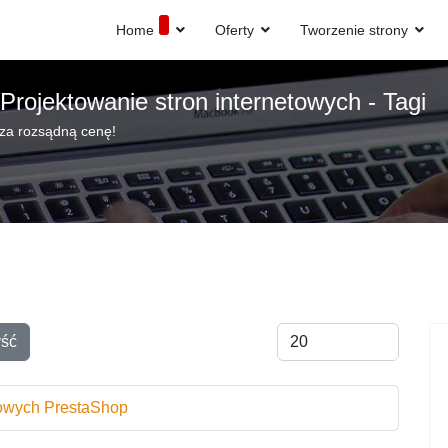
Home
Oferty
Tworzenie strony
rojektowanie stron internetowych - Tagi
 za rozsądną cenę!
Pokaż #
ść
towych PrestaShop