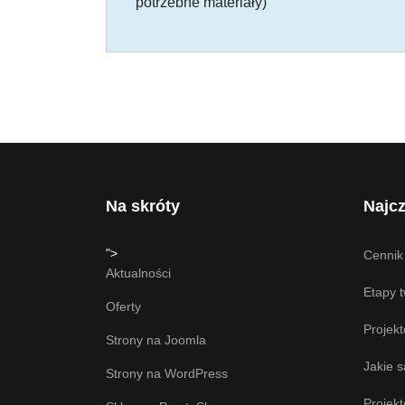
potrzebne materiały)
Na skróty
Najcz
">
Cennik
Aktualności
Etapy 
Oferty
Projek
Strony na Joomla
Jakie 
Strony na WordPress
Projek