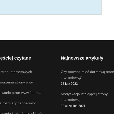
ęściej czytane
Najnowsze artykuły
 stron internetowych
Czy możesz mieć darmową stro
internetową?
tworzenia strony www
18 luty 2023
towanie stron www Joomla
Modyfikacja istniejącej strony
internetowej
są rozmiary bannerów?
30 wrzesień 2021
towanie i wdrażanie sklepów