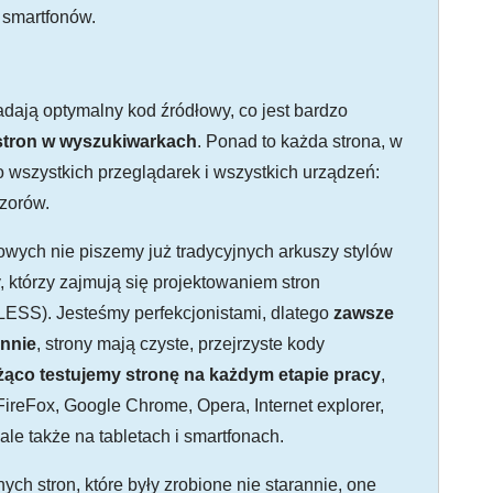
 smartfonów.
dają optymalny kod źródłowy, co jest bardzo
stron w wyszukiwarkach
. Ponad to każda strona, w
 wszystkich przeglądarek i wszystkich urządzeń:
izorów.
towych nie piszemy już tradycyjnych arkuszy stylów
 którzy zajmują się projektowaniem stron
LESS). Jesteśmy perfekcjonistami, dlatego
zawsze
annie
, strony mają czyste, przejrzyste kody
żąco testujemy stronę na każdym etapie pracy
,
FireFox, Google Chrome, Opera, Internet explorer,
ale także na tabletach i smartfonach.
ch stron, które były zrobione nie starannie, one