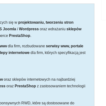
ących się w
projektowaniu, tworzeniu stron
S Joomla
i
Wordpress
oraz wdrażaniu
sklepów
merce
PrestaShop
.
 www
dla firm, rozbudowane
serwisy www, portale
lepy internetowe
dla firm, których specyfikacją jest
ww
oraz sklepów internetowych na najbardziej
ess
oraz
PrestaShop
z zastosowaniem technologii
esponsywnych RWD, które są dostosowane do