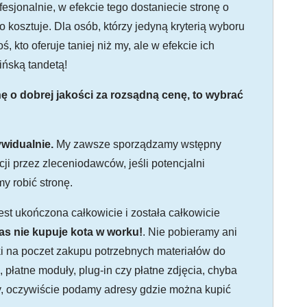
esjonalnie, w efekcie tego dostaniecie stronę o
o kosztuje. Dla osób, którzy jedyną kryterią wyboru
 kto oferuje taniej niż my, ale w efekcie ich
ińską tandetą!
nę o dobrej jakości za rozsądną cenę, to wybrać
widualnie.
My zawsze sporządzamy wstępny
ji przez zleceniodawców, jeśli potencjalni
y robić stronę.
est ukończona całkowicie i została całkowicie
as nie kupuje kota w worku!
. Nie pobieramy ani
zki na poczet zakupu potrzebnych materiałów do
 płatne moduły, plug-in czy płatne zdjęcia, chyba
y, oczywiście podamy adresy gdzie można kupić